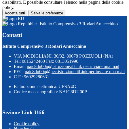
disabilitati. È possibile consultare l'elenco nella pagina della cookie
policy.
Accetta tutti
Salva le preferenze
Istituto Comprensivo 3 Rodari Annecchino
Contatti
Istituto Comprensivo 3 Rodari Annecchino
VIA MODIGLIANI, 30/32, 80078 POZZUOLI (NA)
Tel:
0815242460 Fax: 0813051996
Email:
naic8du00p@istruzione.it
Link per inviare una mail
PEC:
naic8du00p@pec.istruzione.it
Link per inviare una mail
C.F.: 96029280631
Fatturazione elettronica: UFSA4G
Codice meccanografico: NAIC8DU00P
Sezione Link Utili
Cookie policy
Note legali