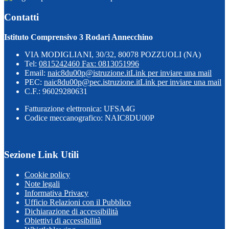
Contatti
Istituto Comprensivo 3 Rodari Annecchino
VIA MODIGLIANI, 30/32, 80078 POZZUOLI (NA)
Tel:
0815242460 Fax: 0813051996
Email:
naic8du00p@istruzione.it
Link per inviare una mail
PEC:
naic8du00p@pec.istruzione.it
Link per inviare una mail
C.F.: 96029280631
Fatturazione elettronica: UFSA4G
Codice meccanografico: NAIC8DU00P
Sezione Link Utili
Cookie policy
Note legali
Informativa Privacy
Ufficio Relazioni con il Pubblico
Dichiarazione di accessibilità
Obiettivi di accessibilità