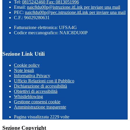
Tel:
0815242460 Fax: 0813051996
Email:
naic8du00p@istruzione.it
Link per inviare una mail
PEC:
naic8du00p@pec.istruzione.it
Link per inviare una mail
C.F.: 96029280631
Fatturazione elettronica: UFSA4G
Codice meccanografico: NAIC8DU00P
Sezione Link Utili
Cookie policy
Note legali
Informativa Privacy
Ufficio Relazioni con il Pubblico
Dichiarazione di accessibilità
Obiettivi di accessibilità
Whistleblowing
Gestione consensi cookie
Amministrazione trasparente
Pagina visualizzata
2229
volte
Sezione Copyright