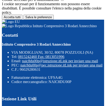
I cookie necessari per il funzionamento non possono essere
disabilitati. È possibile consultare l'elenco nella pagina della cookie
policy.
Accetta tutti
Salva le preferenze
Istituto Comprensivo 3 Rodari Annecchino
Contatti
Istituto Comprensivo 3 Rodari Annecchino
VIA MODIGLIANI, 30/32, 80078 POZZUOLI (NA)
Tel:
0815242460 Fax: 0813051996
Email:
naic8du00p@istruzione.it
Link per inviare una mail
PEC:
naic8du00p@pec.istruzione.it
Link per inviare una mail
C.F.: 96029280631
Fatturazione elettronica: UFSA4G
Codice meccanografico: NAIC8DU00P
Sezione Link Utili