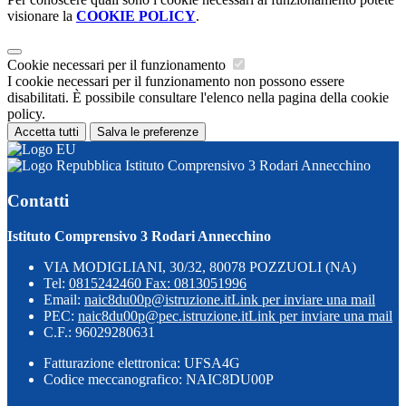
visionare la
COOKIE POLICY
.
Cookie necessari per il funzionamento
I cookie necessari per il funzionamento non possono essere
disabilitati. È possibile consultare l'elenco nella pagina della cookie
policy.
Accetta tutti
Salva le preferenze
Istituto Comprensivo 3 Rodari Annecchino
Contatti
Istituto Comprensivo 3 Rodari Annecchino
VIA MODIGLIANI, 30/32, 80078 POZZUOLI (NA)
Tel:
0815242460 Fax: 0813051996
Email:
naic8du00p@istruzione.it
Link per inviare una mail
PEC:
naic8du00p@pec.istruzione.it
Link per inviare una mail
C.F.: 96029280631
Fatturazione elettronica: UFSA4G
Codice meccanografico: NAIC8DU00P