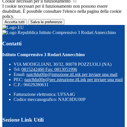
Cookie necessari per il funzionamento
I cookie necessari per il funzionamento non possono essere
disabilitati. È possibile consultare l'elenco nella pagina della cookie
policy.
Accetta tutti
Salva le preferenze
Istituto Comprensivo 3 Rodari Annecchino
Contatti
Istituto Comprensivo 3 Rodari Annecchino
VIA MODIGLIANI, 30/32, 80078 POZZUOLI (NA)
Tel:
0815242460 Fax: 0813051996
Email:
naic8du00p@istruzione.it
Link per inviare una mail
PEC:
naic8du00p@pec.istruzione.it
Link per inviare una mail
C.F.: 96029280631
Fatturazione elettronica: UFSA4G
Codice meccanografico: NAIC8DU00P
Sezione Link Utili