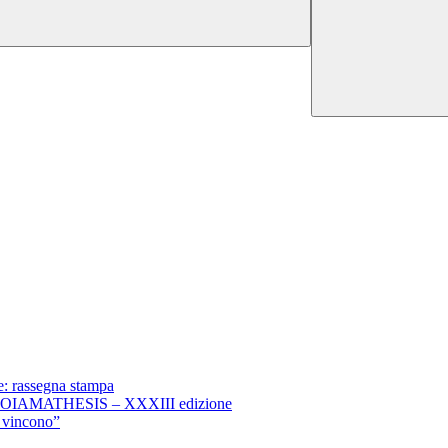
e: rassegna stampa
i – GIOIAMATHESIS – XXXIII edizione
vincono”