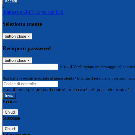
-
Entra con SPID
Entra con CIE
Seleziona utente
button close
×
Recupero password
button close
×
E-mail
Verrà inviato un messaggio all'indirizz
Non hai una e-mail associata al nome utente? Effettua il reset della password tram
E-mail inviata, si prega di controllare la casella di posta elettronica!
Errore
Chiudi
Successo
Chiudi
Informazione