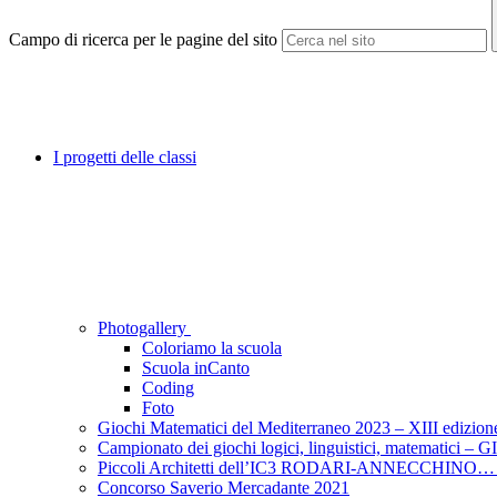
Campo di ricerca per le pagine del sito
I progetti delle classi
Photogallery
Coloriamo la scuola
Scuola inCanto
Coding
Foto
Giochi Matematici del Mediterraneo 2023 – XIII edizion
Campionato dei giochi logici, linguistici, matematic
Piccoli Architetti dell’IC3 RODARI-ANNECCHINO… 
Concorso Saverio Mercadante 2021