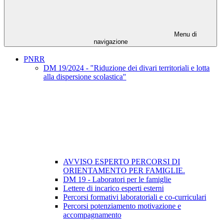
Menu di
navigazione
PNRR
DM 19/2024 - "Riduzione dei divari territoriali e lotta
alla dispersione scolastica"
AVVISO ESPERTO PERCORSI DI
ORIENTAMENTO PER FAMIGLIE.
DM 19 - Laboratori per le famiglie
Lettere di incarico esperti esterni
Percorsi formativi laboratoriali e co-curriculari
Percorsi potenziamento motivazione e
accompagnamento