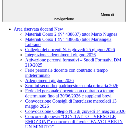
Menu di
navigazione
Area riservata docenti New
Materiali Corso 2 (N° 438637) tutor Mario Nugnes
Materiali Corso 1 (N° 438636) tutor Mariangela
Lubrano
Collegio dei docenti N. 6 giovedì 25 giugno 2026
Integrazione adempimenti giugno 2026
Attivazione percorsi formativi – Snodi Formativi DM
219/2025
Ferie personale docente con contratto a tempo
indeterminato
Adempimenti giugno 2026
Scrutini secondo quadrimestre scuola primaria 2026
Ferie del personale docente con contratto a tempo
determinato fino al 30/06/2026 e supplenti brevi
Convocazione Consigli di Interclasse mercoledì 13
maggio 2026
Convocazione Collegio N.5 di giovedì 14 maggio 2026
Concorso di poesia “CON-TATTO – VERSO LE
EMOZIONI” e concorso di favole “FA-VOLARE IN
UN MINUTO”