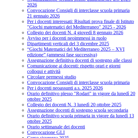
2026
Convocazione Consigli di interclasse scuola primaria
21 gennaio 2026
Per i docenti interessati: Risultati prova finale di Istituto
"Giochi matematici del Mediterraneo" 2025 - 2026
Collegio dei docenti N. 4 giovedì 8 gennaio 2026
Avviso per i docenti neoimmessi in ruolo
Dipartimenti verticali del 3 dicembre 2025
“Giochi Matematici del Mediterraneo 2025 – XVI
edizione” (ammessi fase successiva)
Assegnazione definitiva docenti di sostegno alle classi
Comunicazione ai docenti: rispetto orari e giorni
colloqui e attività
Circolare permessi studio
Convocazione Consigli di interclasse scuola primaria
Per i docenti neoassunti a.s. 2025 2026
Orario definitivo plesso "Rodari" in vigore da lunedì 20
ottobre 2025
Collegio dei docenti N. 3 lunedì 20 ottobre 2025
Assegnazione docenti di sostegno scuola secondaria
Orario definitivo scuola primaria in vigore da lunedì 13
ottobre 2025
Orario settimanale dei docenti
Convocazione GLI
Corso sicurezza 2025