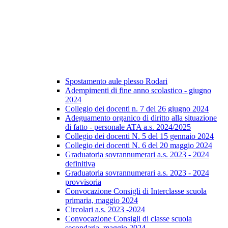
Spostamento aule plesso Rodari
Adempimenti di fine anno scolastico - giugno
2024
Collegio dei docenti n. 7 del 26 giugno 2024
Adeguamento organico di diritto alla situazione
di fatto - personale ATA a.s. 2024/2025
Collegio dei docenti N. 5 del 15 gennaio 2024
Collegio dei docenti N. 6 del 20 maggio 2024
Graduatoria sovrannumerari a.s. 2023 - 2024
definitiva
Graduatoria sovrannumerari a.s. 2023 - 2024
provvisoria
Convocazione Consigli di Interclasse scuola
primaria, maggio 2024
Circolari a.s. 2023 -2024
Convocazione Consigli di classe scuola
secondaria, maggio 2024