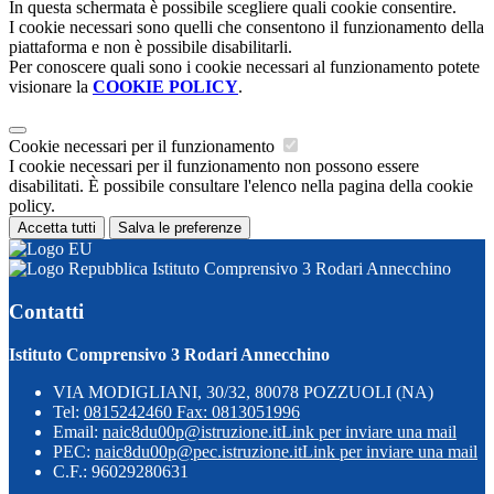
In questa schermata è possibile scegliere quali cookie consentire.
I cookie necessari sono quelli che consentono il funzionamento della
piattaforma e non è possibile disabilitarli.
Per conoscere quali sono i cookie necessari al funzionamento potete
visionare la
COOKIE POLICY
.
Cookie necessari per il funzionamento
I cookie necessari per il funzionamento non possono essere
disabilitati. È possibile consultare l'elenco nella pagina della cookie
policy.
Accetta tutti
Salva le preferenze
Istituto Comprensivo 3 Rodari Annecchino
Contatti
Istituto Comprensivo 3 Rodari Annecchino
VIA MODIGLIANI, 30/32, 80078 POZZUOLI (NA)
Tel:
0815242460 Fax: 0813051996
Email:
naic8du00p@istruzione.it
Link per inviare una mail
PEC:
naic8du00p@pec.istruzione.it
Link per inviare una mail
C.F.: 96029280631