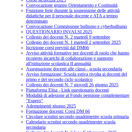
Convocazione gruppo Orientamento e Continuità
Fruizione ferie durante la sospensione delle attività
didattiche per il personale docente e ATA a tempo
determinato
Convocazione Commissione bullismo e cyberbullismo
QUESTIONARIO INVALSI 2025
Collegio dei docenti N. 2 martedì 9 settembre
Collegio dei docenti N. 1 martedì 2 settembre 2025
Iscrizione corsi previsti dal DM66
Avviso attività formative per docenti di ruolo che hanno
ricoperto incarichi di collaborazione e supporto
all'istituzione scolastica II annualità
Assegnazione docenti alle classi - scuola secondaria
Avviso formazione: Scuola estiva rivolta ai docenti del
primo e del secondo ciclo scolastico
Collegio dei docenti N. 7 giovedì 26 giugno 2025
Piattaforma Elisa - Link questionario docenti
Modalità di adesione al Fondo pensione complementare
"Espero"
Adempimenti giugno 2025
Formazione docenti: Corsi DM 66
Circolare scrutini secondo quadrimestre scuola primaria
Calendario scrutini secondo quadrimestre scuola
secondaria