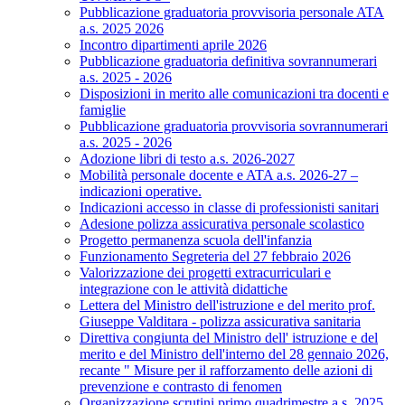
Pubblicazione graduatoria provvisoria personale ATA
a.s. 2025 2026
Incontro dipartimenti aprile 2026
Pubblicazione graduatoria definitiva sovrannumerari
a.s. 2025 - 2026
Disposizioni in merito alle comunicazioni tra docenti e
famiglie
Pubblicazione graduatoria provvisoria sovrannumerari
a.s. 2025 - 2026
Adozione libri di testo a.s. 2026-2027
Mobilità personale docente e ATA a.s. 2026-27 –
indicazioni operative.
Indicazioni accesso in classe di professionisti sanitari
Adesione polizza assicurativa personale scolastico
Progetto permanenza scuola dell'infanzia
Funzionamento Segreteria del 27 febbraio 2026
Valorizzazione dei progetti extracurriculari e
integrazione con le attività didattiche
Lettera del Ministro dell'istruzione e del merito prof.
Giuseppe Valditara - polizza assicurativa sanitaria
Direttiva congiunta del Ministro dell' istruzione e del
merito e del Ministro dell'interno del 28 gennaio 2026,
recante " Misure per il rafforzamento delle azioni di
prevenzione e contrasto di fenomen
Organizzazione scrutini primo quadrimestre a.s. 2025