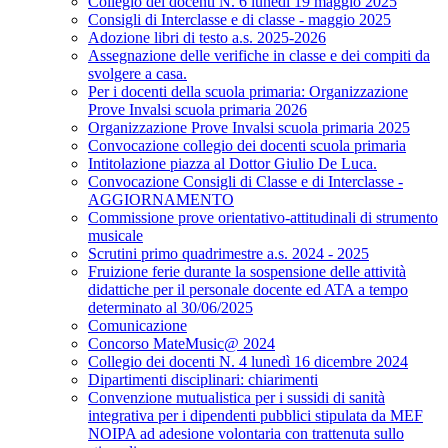
Collegio dei docenti N. 6 lunedì 19 maggio 2025
Consigli di Interclasse e di classe - maggio 2025
Adozione libri di testo a.s. 2025-2026
Assegnazione delle verifiche in classe e dei compiti da
svolgere a casa.
Per i docenti della scuola primaria: Organizzazione
Prove Invalsi scuola primaria 2026
Organizzazione Prove Invalsi scuola primaria 2025
Convocazione collegio dei docenti scuola primaria
Intitolazione piazza al Dottor Giulio De Luca.
Convocazione Consigli di Classe e di Interclasse -
AGGIORNAMENTO
Commissione prove orientativo-attitudinali di strumento
musicale
Scrutini primo quadrimestre a.s. 2024 - 2025
Fruizione ferie durante la sospensione delle attività
didattiche per il personale docente ed ATA a tempo
determinato al 30/06/2025
Comunicazione
Concorso MateMusic@ 2024
Collegio dei docenti N. 4 lunedì 16 dicembre 2024
Dipartimenti disciplinari: chiarimenti
Convenzione mutualistica per i sussidi di sanità
integrativa per i dipendenti pubblici stipulata da MEF
NOIPA ad adesione volontaria con trattenuta sullo