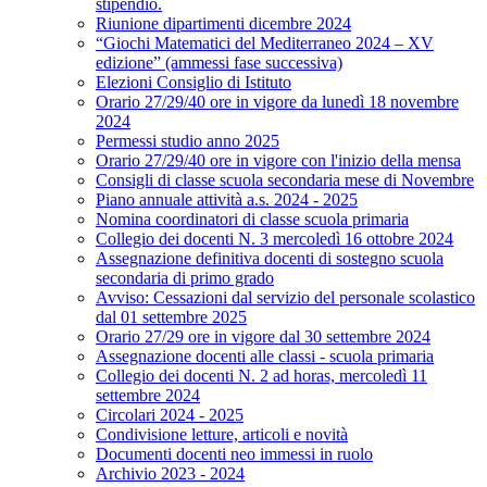
stipendio.
Riunione dipartimenti dicembre 2024
“Giochi Matematici del Mediterraneo 2024 – XV
edizione” (ammessi fase successiva)
Elezioni Consiglio di Istituto
Orario 27/29/40 ore in vigore da lunedì 18 novembre
2024
Permessi studio anno 2025
Orario 27/29/40 ore in vigore con l'inizio della mensa
Consigli di classe scuola secondaria mese di Novembre
Piano annuale attività a.s. 2024 - 2025
Nomina coordinatori di classe scuola primaria
Collegio dei docenti N. 3 mercoledì 16 ottobre 2024
Assegnazione definitiva docenti di sostegno scuola
secondaria di primo grado
Avviso: Cessazioni dal servizio del personale scolastico
dal 01 settembre 2025
Orario 27/29 ore in vigore dal 30 settembre 2024
Assegnazione docenti alle classi - scuola primaria
Collegio dei docenti N. 2 ad horas, mercoledì 11
settembre 2024
Circolari 2024 - 2025
Condivisione letture, articoli e novità
Documenti docenti neo immessi in ruolo
Archivio 2023 - 2024