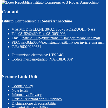
Istituto Comprensivo 3 Rodari Annecchino
Contatti
Istituto Comprensivo 3 Rodari Annecchino
VIA MODIGLIANI, 30/32, 80078 POZZUOLI (NA)
Tel:
0815242460 Fax: 0813051996
Email:
naic8du00p@istruzione.it
Link per inviare una mail
PEC:
naic8du00p@pec.istruzione.it
Link per inviare una mail
C.F.: 96029280631
Fatturazione elettronica: UFSA4G
Codice meccanografico: NAIC8DU00P
Sezione Link Utili
Cookie policy
Note legali
Informativa Privacy
Ufficio Relazioni con il Pubblico
Dichiarazione di accessibilità
Obiettivi di accessibilità