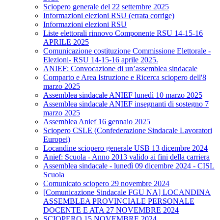
Sciopero generale del 22 settembre 2025
Informazioni elezioni RSU (errata corrige)
Informazioni elezioni RSU
Liste elettorali rinnovo Componente RSU 14-15-16
APRILE 2025
Comunicazione costituzione Commissione Elettorale -
Elezioni- RSU 14-15-16 aprile 2025.
ANIEF: Convocazione di un’assemblea sindacale
Comparto e Area Istruzione e Ricerca sciopero dell'8
marzo 2025
Assemblea sindacale ANIEF lunedì 10 marzo 2025
Assemblea sindacale ANIEF insegnanti di sostegno 7
marzo 2025
Assemblea Anief 16 gennaio 2025
Sciopero CSLE (Confederazione Sindacale Lavoratori
Europei)
Locandine sciopero generale USB 13 dicembre 2024
Anief: Scuola - Anno 2013 valido ai fini della carriera
Assemblea sindacale - lunedì 09 dicembre 2024 - CISL
Scuola
Comunicato sciopero 29 novembre 2024
[Comunicazione Sindacale FGU NA] LOCANDINA
ASSEMBLEA PROVINCIALE PERSONALE
DOCENTE E ATA 27 NOVEMBRE 2024
SCIOPERO 15 NOVEMBRE 2024