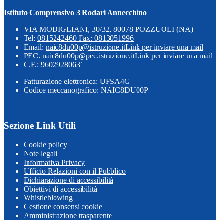
Istituto Comprensivo 3 Rodari Annecchino
VIA MODIGLIANI, 30/32, 80078 POZZUOLI (NA)
Tel:
0815242460 Fax: 0813051996
Email:
naic8du00p@istruzione.it
Link per inviare una mail
PEC:
naic8du00p@pec.istruzione.it
Link per inviare una mail
C.F.: 96029280631
Fatturazione elettronica: UFSA4G
Codice meccanografico: NAIC8DU00P
Sezione Link Utili
Cookie policy
Note legali
Informativa Privacy
Ufficio Relazioni con il Pubblico
Dichiarazione di accessibilità
Obiettivi di accessibilità
Whistleblowing
Gestione consensi cookie
Amministrazione trasparente