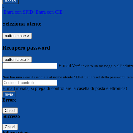
-
Entra con SPID
Entra con CIE
Seleziona utente
button close
×
Recupero password
button close
×
E-mail
Verrà inviato un messaggio all'indirizz
Non hai una e-mail associata al nome utente? Effettua il reset della password tram
E-mail inviata, si prega di controllare la casella di posta elettronica!
Errore
Chiudi
Successo
Chiudi
Informazione