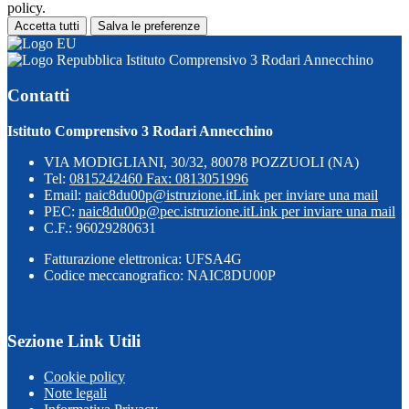
policy.
Accetta tutti
Salva le preferenze
Istituto Comprensivo 3 Rodari Annecchino
Contatti
Istituto Comprensivo 3 Rodari Annecchino
VIA MODIGLIANI, 30/32, 80078 POZZUOLI (NA)
Tel:
0815242460 Fax: 0813051996
Email:
naic8du00p@istruzione.it
Link per inviare una mail
PEC:
naic8du00p@pec.istruzione.it
Link per inviare una mail
C.F.: 96029280631
Fatturazione elettronica: UFSA4G
Codice meccanografico: NAIC8DU00P
Sezione Link Utili
Cookie policy
Note legali