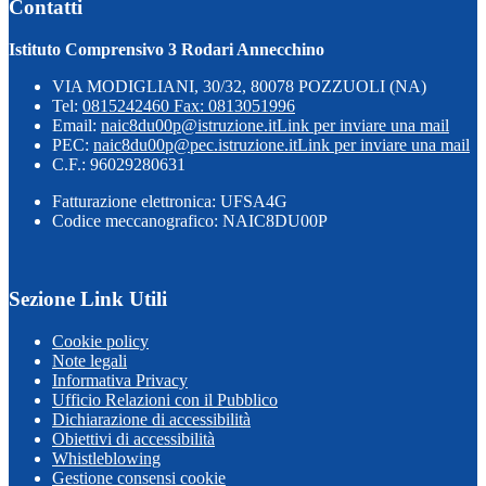
Contatti
Istituto Comprensivo 3 Rodari Annecchino
VIA MODIGLIANI, 30/32, 80078 POZZUOLI (NA)
Tel:
0815242460 Fax: 0813051996
Email:
naic8du00p@istruzione.it
Link per inviare una mail
PEC:
naic8du00p@pec.istruzione.it
Link per inviare una mail
C.F.: 96029280631
Fatturazione elettronica: UFSA4G
Codice meccanografico: NAIC8DU00P
Sezione Link Utili
Cookie policy
Note legali
Informativa Privacy
Ufficio Relazioni con il Pubblico
Dichiarazione di accessibilità
Obiettivi di accessibilità
Whistleblowing
Gestione consensi cookie