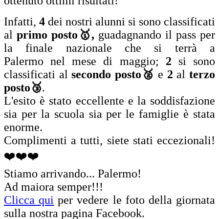
ottenuto ottimi risultati!
Infatti,
4
dei nostri alunni si sono classificati
al
primo posto🥇,
guadagnando il pass per
la finale nazionale che si terrà a
Palermo nel mese di maggio;
2
si sono
classificati al
secondo posto🥈
e
2
al
terzo
posto🥉
.
L'esito è stato eccellente e la soddisfazione
sia per la scuola sia per le famiglie è stata
enorme.
Complimenti a tutti, siete stati eccezionali!
❤️
❤️
❤️
Stiamo arrivando... Palermo!
Ad maiora semper!!!
Clicca qui
per vedere le foto della giornata
sulla nostra pagina Facebook.