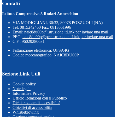
Contatti
Istituto Comprensivo 3 Rodari Annecchino
VIA MODIGLIANI, 30/32, 80078 POZZUOLI (NA)
Tel:
0815242460 Fax: 0813051996
Email:
naic8du00p@istruzione.it
Link per inviare una mail
PEC:
naic8du00p@pec.istruzione.it
Link per inviare una mail
C.F.: 96029280631
Fatturazione elettronica: UFSA4G
Codice meccanografico: NAIC8DU00P
Sezione Link Utili
Cookie policy
Note legali
Informativa Privacy
Ufficio Relazioni con il Pubblico
Dichiarazione di accessibilità
Obiettivi di accessibilità
Whistleblowing
Gestione consensi cookie