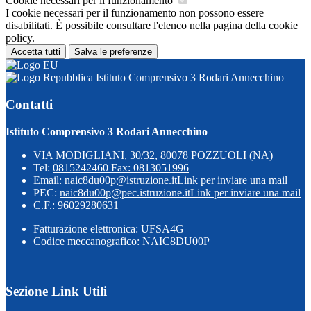
Cookie necessari per il funzionamento
I cookie necessari per il funzionamento non possono essere
disabilitati. È possibile consultare l'elenco nella pagina della cookie
policy.
Accetta tutti
Salva le preferenze
Istituto Comprensivo 3 Rodari Annecchino
Contatti
Istituto Comprensivo 3 Rodari Annecchino
VIA MODIGLIANI, 30/32, 80078 POZZUOLI (NA)
Tel:
0815242460 Fax: 0813051996
Email:
naic8du00p@istruzione.it
Link per inviare una mail
PEC:
naic8du00p@pec.istruzione.it
Link per inviare una mail
C.F.: 96029280631
Fatturazione elettronica: UFSA4G
Codice meccanografico: NAIC8DU00P
Sezione Link Utili