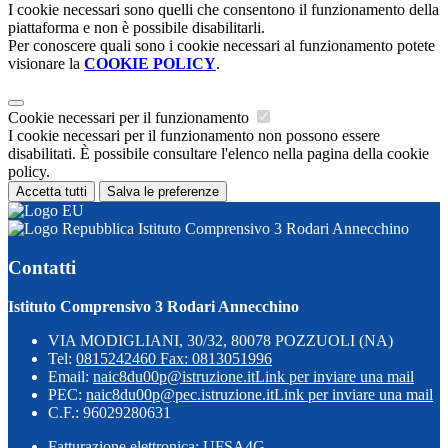
I cookie necessari sono quelli che consentono il funzionamento della
piattaforma e non è possibile disabilitarli.
Per conoscere quali sono i cookie necessari al funzionamento potete
visionare la
COOKIE POLICY
.
Cookie necessari per il funzionamento
I cookie necessari per il funzionamento non possono essere
disabilitati. È possibile consultare l'elenco nella pagina della cookie
policy.
Accetta tutti
Salva le preferenze
Istituto Comprensivo 3 Rodari Annecchino
Contatti
Istituto Comprensivo 3 Rodari Annecchino
VIA MODIGLIANI, 30/32, 80078 POZZUOLI (NA)
Tel:
0815242460 Fax: 0813051996
Email:
naic8du00p@istruzione.it
Link per inviare una mail
PEC:
naic8du00p@pec.istruzione.it
Link per inviare una mail
C.F.: 96029280631
Fatturazione elettronica: UFSA4G