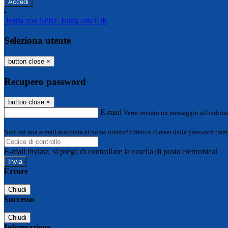
-
Entra con SPID
Entra con CIE
Seleziona utente
button close
×
Recupero password
button close
×
E-mail
Verrà inviato un messaggio all'indirizz
Non hai una e-mail associata al nome utente? Effettua il reset della password tram
E-mail inviata, si prega di controllare la casella di posta elettronica!
Errore
Chiudi
Successo
Chiudi
Informazione