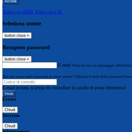
-
Entra con SPID
Entra con CIE
Seleziona utente
button close
×
Recupero password
button close
×
E-mail
Verrà inviato un messaggio all'indirizz
Non hai una e-mail associata al nome utente? Effettua il reset della password tram
E-mail inviata, si prega di controllare la casella di posta elettronica!
Errore
Chiudi
Successo
Chiudi
Informazione