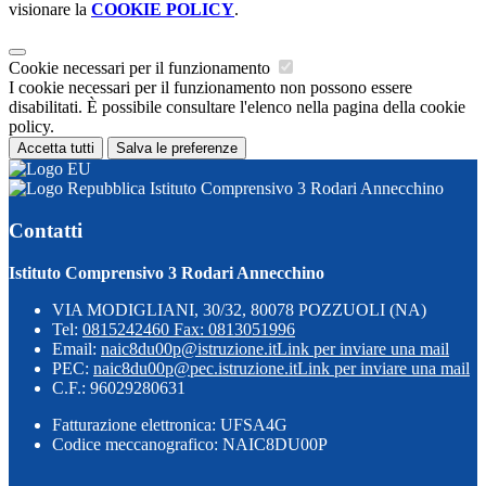
visionare la
COOKIE POLICY
.
Cookie necessari per il funzionamento
I cookie necessari per il funzionamento non possono essere
disabilitati. È possibile consultare l'elenco nella pagina della cookie
policy.
Accetta tutti
Salva le preferenze
Istituto Comprensivo 3 Rodari Annecchino
Contatti
Istituto Comprensivo 3 Rodari Annecchino
VIA MODIGLIANI, 30/32, 80078 POZZUOLI (NA)
Tel:
0815242460 Fax: 0813051996
Email:
naic8du00p@istruzione.it
Link per inviare una mail
PEC:
naic8du00p@pec.istruzione.it
Link per inviare una mail
C.F.: 96029280631
Fatturazione elettronica: UFSA4G
Codice meccanografico: NAIC8DU00P