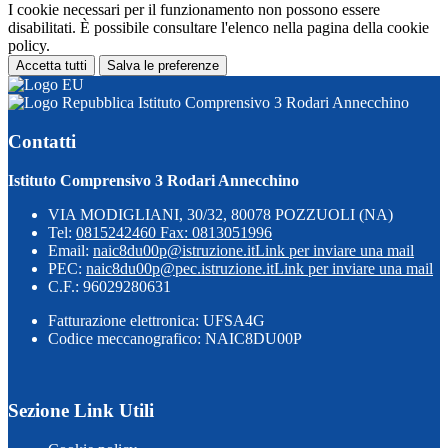
I cookie necessari per il funzionamento non possono essere
disabilitati. È possibile consultare l'elenco nella pagina della cookie
policy.
Accetta tutti
Salva le preferenze
Istituto Comprensivo 3 Rodari Annecchino
Contatti
Istituto Comprensivo 3 Rodari Annecchino
VIA MODIGLIANI, 30/32, 80078 POZZUOLI (NA)
Tel:
0815242460 Fax: 0813051996
Email:
naic8du00p@istruzione.it
Link per inviare una mail
PEC:
naic8du00p@pec.istruzione.it
Link per inviare una mail
C.F.: 96029280631
Fatturazione elettronica: UFSA4G
Codice meccanografico: NAIC8DU00P
Sezione Link Utili