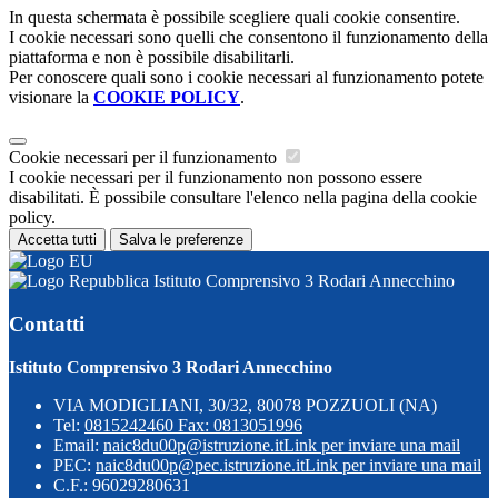
In questa schermata è possibile scegliere quali cookie consentire.
I cookie necessari sono quelli che consentono il funzionamento della
piattaforma e non è possibile disabilitarli.
Per conoscere quali sono i cookie necessari al funzionamento potete
visionare la
COOKIE POLICY
.
Cookie necessari per il funzionamento
I cookie necessari per il funzionamento non possono essere
disabilitati. È possibile consultare l'elenco nella pagina della cookie
policy.
Accetta tutti
Salva le preferenze
Istituto Comprensivo 3 Rodari Annecchino
Contatti
Istituto Comprensivo 3 Rodari Annecchino
VIA MODIGLIANI, 30/32, 80078 POZZUOLI (NA)
Tel:
0815242460 Fax: 0813051996
Email:
naic8du00p@istruzione.it
Link per inviare una mail
PEC:
naic8du00p@pec.istruzione.it
Link per inviare una mail
C.F.: 96029280631