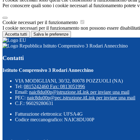
Per conoscere quali sono i cookie necessari al funzionamento potete v
Cookie necessari per il funzionamento
I cookie necessari per il funzionamento non possono essere disabilitati.
Accetta tutti
Salva le preferenze
Istituto Comprensivo 3 Rodari Annecchino
Contatti
Istituto Comprensivo 3 Rodari Annecchino
VIA MODIGLIANI, 30/32, 80078 POZZUOLI (NA)
Tel:
0815242460 Fax: 0813051996
Email:
naic8du00p@istruzione.it
Link per inviare una mail
PEC:
naic8du00p@pec.istruzione.it
Link per inviare una mail
C.F.: 96029280631
Fatturazione elettronica: UFSA4G
Codice meccanografico: NAIC8DU00P