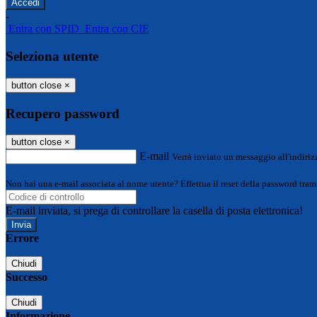
-
Entra con SPID
Entra con CIE
Seleziona utente
button close
×
Recupero password
button close
×
E-mail
Verrà inviato un messaggio all'indirizz
Non hai una e-mail associata al nome utente? Effettua il reset della password tram
E-mail inviata, si prega di controllare la casella di posta elettronica!
Errore
Chiudi
Successo
Chiudi
Informazione