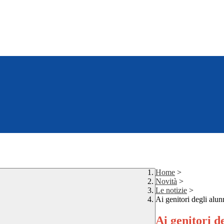
Home
>
Novità
>
Le notizie
>
Ai genitori degli alun
Ai genitori d