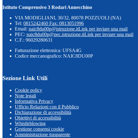
Istituto Comprensivo 3 Rodari Annecchino
VIA MODIGLIANI, 30/32, 80078 POZZUOLI (NA)
Tel:
0815242460 Fax: 0813051996
Email:
naic8du00p@istruzione.it
Link per inviare una mail
PEC:
naic8du00p@pec.istruzione.it
Link per inviare una mail
C.F.: 96029280631
Fatturazione elettronica: UFSA4G
Codice meccanografico: NAIC8DU00P
Sezione Link Utili
Cookie policy
Note legali
Informativa Privacy
Ufficio Relazioni con il Pubblico
Dichiarazione di accessibilità
Obiettivi di accessibilità
Whistleblowing
Gestione consensi cookie
Amministrazione trasparente