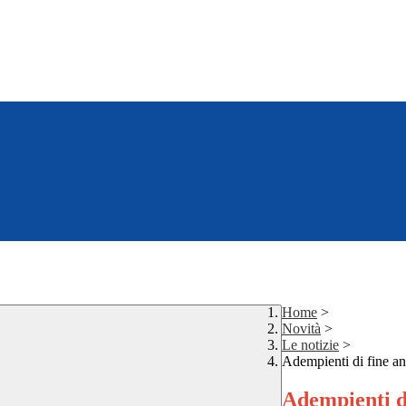
Home
>
Novità
>
Le notizie
>
Adempienti di fine a
Adempienti d