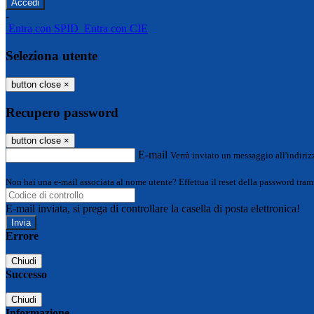
-
Entra con SPID
Entra con CIE
Seleziona utente
button close
×
Recupero password
button close
×
E-mail
Verrà inviato un messaggio all'indirizz
Non hai una e-mail associata al nome utente? Effettua il reset della password tram
E-mail inviata, si prega di controllare la casella di posta elettronica!
Errore
Chiudi
Successo
Chiudi
Informazione