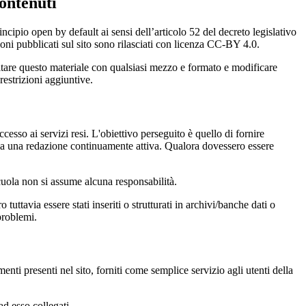
ontenuti
incipio open by default ai sensi dell’articolo 52 del decreto legislativo
oni pubblicati sul sito sono rilasciati con licenza CC-BY 4.0.
ecitare questo materiale con qualsiasi mezzo e formato e modificare
restrizioni aggiuntive.
cesso ai servizi resi. L'obiettivo perseguito è quello di fornire
 sia una redazione continuamente attiva. Qualora dovessero essere
 scuola non si assume alcuna responsabilità.
tuttavia essere stati inseriti o strutturati in archivi/banche dati o
problemi.
enti presenti nel sito, forniti come semplice servizio agli utenti della
ad esso collegati.