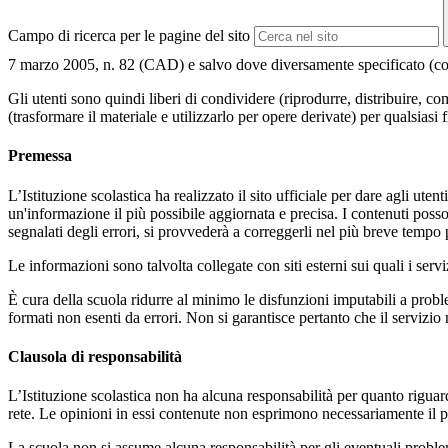
Campo di ricerca per le pagine del sito
7 marzo 2005, n. 82 (CAD) e salvo dove diversamente specificato (compre
Gli utenti sono quindi liberi di condividere (riprodurre, distribuire, 
(trasformare il materiale e utilizzarlo per opere derivate) per qualsiasi
Premessa
L’Istituzione scolastica ha realizzato il sito ufficiale per dare agli ut
un'informazione il più possibile aggiornata e precisa. I contenuti poss
segnalati degli errori, si provvederà a correggerli nel più breve tempo 
Le informazioni sono talvolta collegate con siti esterni sui quali i serv
È cura della scuola ridurre al minimo le disfunzioni imputabili a problemi
formati non esenti da errori. Non si garantisce pertanto che il servizio
Clausola di responsabilità
L’Istituzione scolastica non ha alcuna responsabilità per quanto riguarda
rete. Le opinioni in essi contenute non esprimono necessariamente il pu
La scuola non si assume alcuna responsabilità per gli eventuali problemi 