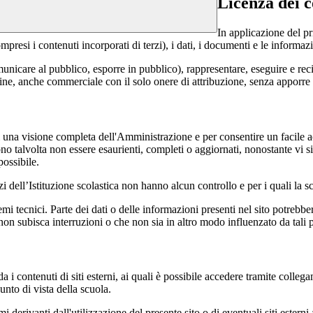
Licenza dei c
In applicazione del pr
si i contenuti incorporati di terzi), i dati, i documenti e le informazi
comunicare al pubblico, esporre in pubblico), rappresentare, eseguire e r
 fine, anche commerciale con il solo onere di attribuzione, senza apporre 
enti una visione completa dell'Amministrazione e per consentire un facile ac
ono talvolta non essere esaurienti, completi o aggiornati, nonostante vi
possibile.
izi dell’Istituzione scolastica non hanno alcun controllo e per i quali la
 tecnici. Parte dei dati o delle informazioni presenti nel sito potrebbero 
 non subisca interruzioni o che non sia in altro modo influenzato da tali 
 i contenuti di siti esterni, ai quali è possibile accedere tramite collegam
nto di vista della scuola.
derivanti dall'utilizzazione del presente sito o di eventuali siti esterni 