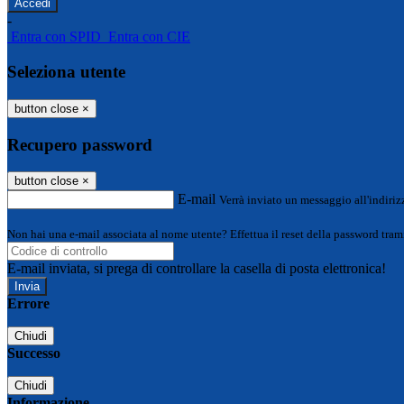
-
Entra con SPID
Entra con CIE
Seleziona utente
button close
×
Recupero password
button close
×
E-mail
Verrà inviato un messaggio all'indirizz
Non hai una e-mail associata al nome utente? Effettua il reset della password tram
E-mail inviata, si prega di controllare la casella di posta elettronica!
Errore
Chiudi
Successo
Chiudi
Informazione