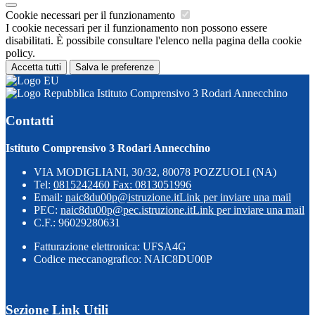
Cookie necessari per il funzionamento
I cookie necessari per il funzionamento non possono essere
disabilitati. È possibile consultare l'elenco nella pagina della cookie
policy.
Accetta tutti
Salva le preferenze
Istituto Comprensivo 3 Rodari Annecchino
Contatti
Istituto Comprensivo 3 Rodari Annecchino
VIA MODIGLIANI, 30/32, 80078 POZZUOLI (NA)
Tel:
0815242460 Fax: 0813051996
Email:
naic8du00p@istruzione.it
Link per inviare una mail
PEC:
naic8du00p@pec.istruzione.it
Link per inviare una mail
C.F.: 96029280631
Fatturazione elettronica: UFSA4G
Codice meccanografico: NAIC8DU00P
Sezione Link Utili